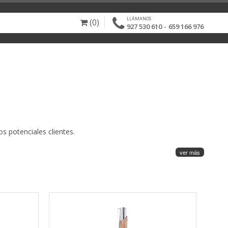
LLÁMANOS
(0)
-
927 530 610
659 166 976
s potenciales clientes.
ver más