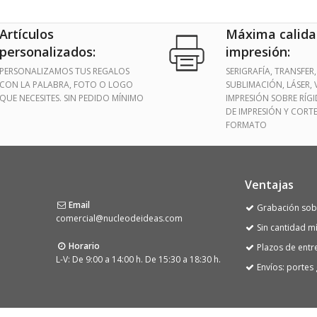
Artículos
Máxima calida
personalizados:
impresión:
PERSONALIZAMOS TUS REGALOS
SERIGRAFÍA, TRANSFER,
CON LA PALABRA, FOTO O LOGO
SUBLIMACIÓN, LÁSER, V
QUE NECESITES. SIN PEDIDO MÍNIMO
IMPRESIÓN SOBRE RÍG
DE IMPRESIÓN Y CORT
FORMATO
Ventajas
Email
Grabación sobr
comercial@nucleodeideas.com
Sin cantidad m
Horario
Plazos de entr
L-V: De 9:00 a 14:00 h. De 15:30 a 18:30 h.
Envíos: portes