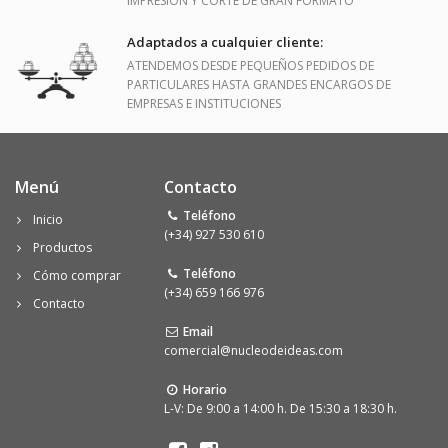
IMPRESIÓN Y CORTE DE GRAN FORMATO
Adaptados a cualquier cliente:
ATENDEMOS DESDE PEQUEÑOS PEDIDOS DE
PARTICULARES HASTA GRANDES ENCARGOS DE
EMPRESAS E INSTITUCIONES
Menú
Contacto
Teléfono
Inicio
(+34) 927 530 610
Productos
Teléfono
Cómo comprar
(+34) 659 166 976
Contacto
Email
comercial@nucleodeideas.com
Horario
L-V: De 9:00 a 14:00 h. De 15:30 a 18:30 h.