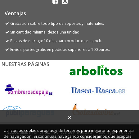
Ventajas
Grabación sobre todo tipo de soportes y materiales.
Sin cantidad mínima, desde una unidad.
Plazos de entrega: 10 días para productos en stock.
Envíos: portes gratis en pedidos superiores a 100 euros.
NUESTRAS PÁGINAS
×
Utilizamos cookies propias y de terceros para mejorar tu experiencia
2026© Sílaba Tónica S.L. |
Política de Privacidad
|
Aviso legal
|
Política
de navegación. Si continúas navegando consideramos que aceptas
devoluciones
|
Diseño y desarrollo web: efe6 <Rebuilding ideas/>