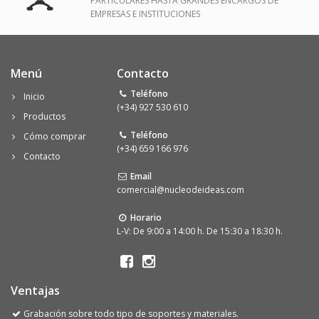
PARTICULARES HASTA GRANDES ENCARGOS DE
EMPRESAS E INSTITUCIONES
Menú
Contacto
Teléfono
Inicio
(+34) 927 530 610
Productos
Teléfono
Cómo comprar
(+34) 659 166 976
Contacto
Email
comercial@nucleodeideas.com
Horario
L-V: De 9:00 a 14:00 h. De 15:30 a 18:30 h.
Ventajas
Grabación sobre todo tipo de soportes y materiales.