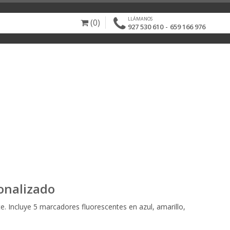
LLÁMANOS
(0)
-
927 530 610
659 166 976
onalizado
e. Incluye 5 marcadores fluorescentes en azul, amarillo,